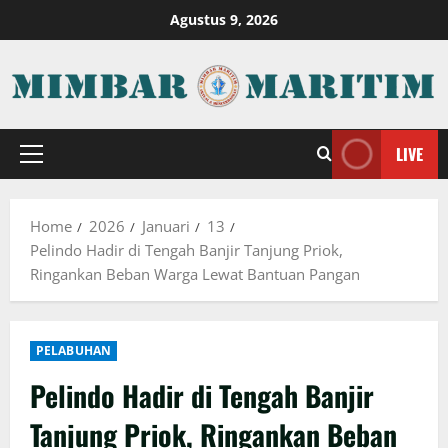
Skip
Agustus 9, 2026
to
content
LIVE
Primary
Menu
Home
2026
Januari
13
Pelindo Hadir di Tengah Banjir Tanjung Priok,
Ringankan Beban Warga Lewat Bantuan Pangan
PELABUHAN
Pelindo Hadir di Tengah Banjir
Tanjung Priok, Ringankan Beban