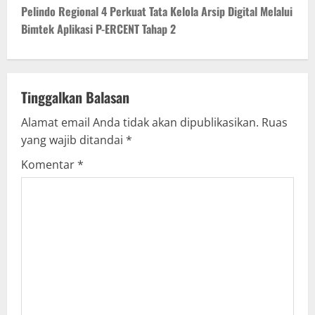
t
Pelindo Regional 4 Perkuat Tata Kelola Arsip Digital Melalui
Bimtek Aplikasi P-ERCENT Tahap 2
n
a
v
Tinggalkan Balasan
Alamat email Anda tidak akan dipublikasikan.
Ruas
i
yang wajib ditandai
*
g
Komentar
*
a
t
i
o
n