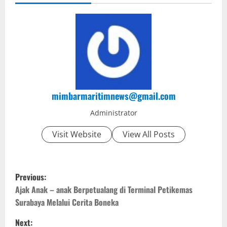
mimbarmaritimnews@gmail.com
Administrator
Visit Website
View All Posts
P
Previous:
o
Ajak Anak – anak Berpetualang di Terminal Petikemas
Surabaya Melalui Cerita Boneka
s
Next: