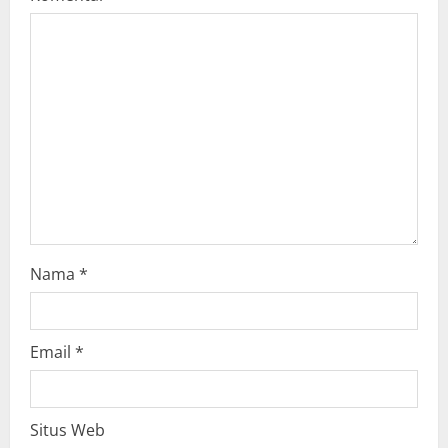
a
t
i
o
n
Nama
*
Email
*
Situs Web