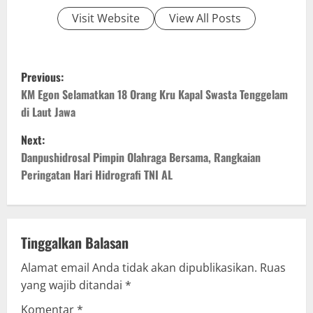
Visit Website
View All Posts
P
Previous:
o
KM Egon Selamatkan 18 Orang Kru Kapal Swasta Tenggelam
di Laut Jawa
s
Next:
t
Danpushidrosal Pimpin Olahraga Bersama, Rangkaian
Peringatan Hari Hidrografi TNI AL
n
a
v
Tinggalkan Balasan
Alamat email Anda tidak akan dipublikasikan.
Ruas
i
yang wajib ditandai
*
g
Komentar
*