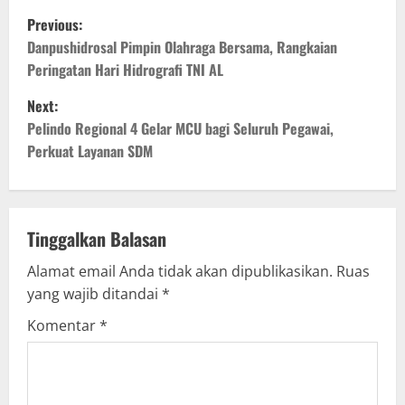
P
Previous:
o
Danpushidrosal Pimpin Olahraga Bersama, Rangkaian
Peringatan Hari Hidrografi TNI AL
s
Next:
t
Pelindo Regional 4 Gelar MCU bagi Seluruh Pegawai,
Perkuat Layanan SDM
n
a
v
Tinggalkan Balasan
Alamat email Anda tidak akan dipublikasikan.
Ruas
i
yang wajib ditandai
*
g
Komentar
*
a
t