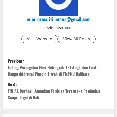
mimbarmaritimnews@gmail.com
Administrator
Visit Website
View All Posts
P
Previous:
o
Jelang Peringatan Hari Hidrografi TNI Angkatan Laut,
Danpushidrosal Pimpin Ziarah di TMPNU Kalibata
s
Next:
t
TNI AL Berhasil Amankan Terduga Tersangka Penjualan
Senpi Ilegal di Bali
n
a