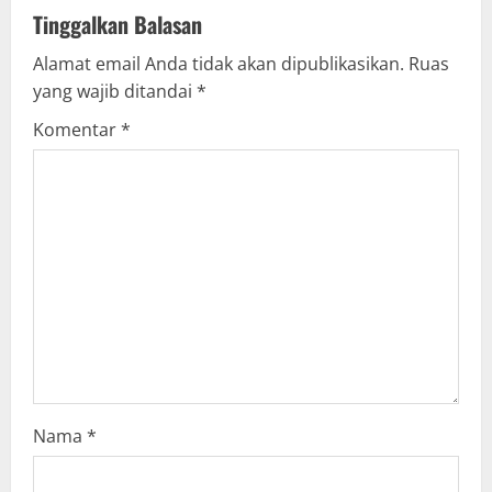
v
Tinggalkan Balasan
Alamat email Anda tidak akan dipublikasikan.
Ruas
i
yang wajib ditandai
*
g
Komentar
*
a
t
i
o
n
Nama
*