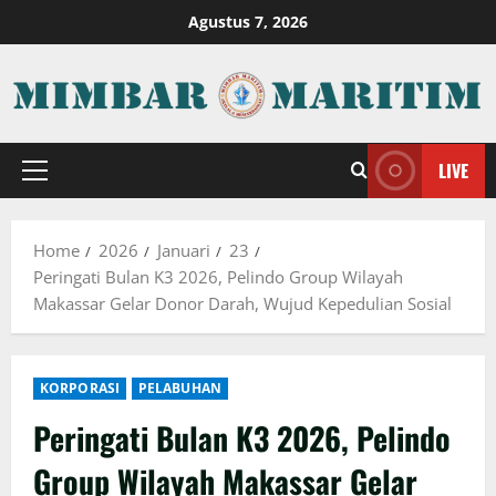
Skip
Agustus 7, 2026
to
content
LIVE
Primary
Menu
Home
2026
Januari
23
Peringati Bulan K3 2026, Pelindo Group Wilayah
Makassar Gelar Donor Darah, Wujud Kepedulian Sosial
KORPORASI
PELABUHAN
Peringati Bulan K3 2026, Pelindo
Group Wilayah Makassar Gelar