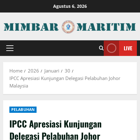
Skip
Agustus 6, 2026
to
content
LIVE
Primary
Menu
Home
2026
Januari
30
IPCC Apresiasi Kunjungan Delegasi Pelabuhan Johor
Malaysia
PELABUHAN
IPCC Apresiasi Kunjungan
Delegasi Pelabuhan Johor