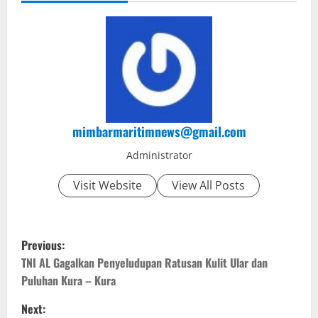
mimbarmaritimnews@gmail.com
Administrator
Visit Website
View All Posts
P
Previous:
o
TNI AL Gagalkan Penyeludupan Ratusan Kulit Ular dan
Puluhan Kura – Kura
s
Next: