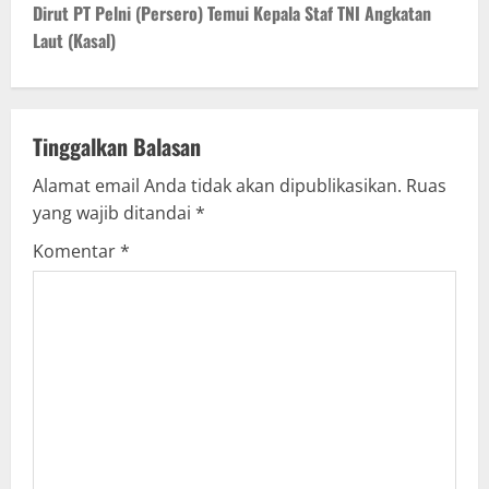
t
Dirut PT Pelni (Persero) Temui Kepala Staf TNI Angkatan
Laut (Kasal)
n
a
v
Tinggalkan Balasan
Alamat email Anda tidak akan dipublikasikan.
Ruas
i
yang wajib ditandai
*
g
Komentar
*
a
t
i
o
n