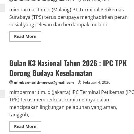
Ekosistem
Logistik
mimbarmaritim.id (Malang) PT Terminal Petikemas
Kendaraan
Nasional
Surabaya (TPS) terus berupaya menghadirkan peran
sosial yang relevan dan berdampak melalui...
Read
Read More
more
about
Hadir
Untuk
Sesama,
Bulan K3 Nasional Tahun 2026 : IPC TPK
TPS
Perluas
Dampak
Dorong Budaya Keselamatan
Sosial
bagi
Anak
mimbarmaritimnews@gmail.com
Februari 4, 2026
dan
Lansia
mimbarmaritim.id (Jakarta) IPC Terminal Petikemas (IP
di
Malang
TPK) terus memperkuat komitmennya dalam
menciptakan lingkungan pelabuhan yang aman,
tangguh,...
Read
Read More
more