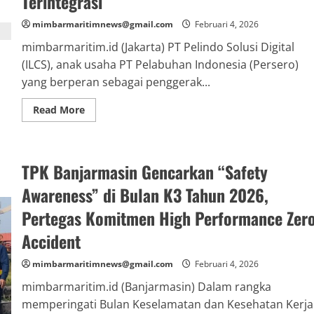
Terintegrasi
mimbarmaritimnews@gmail.com
Februari 4, 2026
mimbarmaritim.id (Jakarta) PT Pelindo Solusi Digital
(ILCS), anak usaha PT Pelabuhan Indonesia (Persero)
yang berperan sebagai penggerak...
Read
Read More
more
about
Pelindo
Solusi
Digital
TPK Banjarmasin Gencarkan “Safety
Dorong
Adopsi
AI
Awareness” di Bulan K3 Tahun 2026,
dan
Cloud
Pertegas Komitmen High Performance Zer
Untuk
Bangun
Accident
Pelabuhan
Cerdas
dan
mimbarmaritimnews@gmail.com
Februari 4, 2026
Terintegrasi
mimbarmaritim.id (Banjarmasin) Dalam rangka
memperingati Bulan Keselamatan dan Kesehatan Kerja