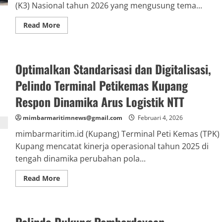
(K3) Nasional tahun 2026 yang mengusung tema...
Read
Read More
more
about
TPK
Banjarmasin
Gencarkan
Optimalkan Standarisasi dan Digitalisasi,
“Safety
Awareness”
di
Pelindo Terminal Petikemas Kupang
Bulan
K3
Respon Dinamika Arus Logistik NTT
Tahun
2026,
Pertegas
mimbarmaritimnews@gmail.com
Februari 4, 2026
Komitmen
High
mimbarmaritim.id (Kupang) Terminal Peti Kemas (TPK)
Performance
Zero
Kupang mencatat kinerja operasional tahun 2025 di
Accident
tengah dinamika perubahan pola...
Read
Read More
more
about
Optimalkan
Standarisasi
dan
Digitalisasi,