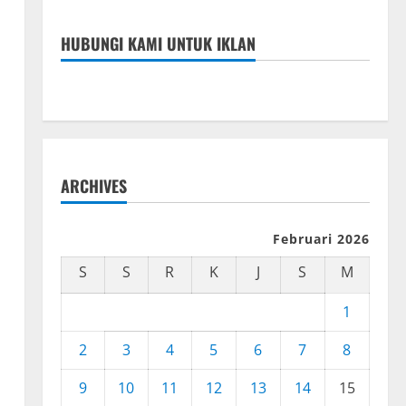
HUBUNGI KAMI UNTUK IKLAN
ARCHIVES
Februari 2026
S
S
R
K
J
S
M
1
2
3
4
5
6
7
8
9
10
11
12
13
14
15