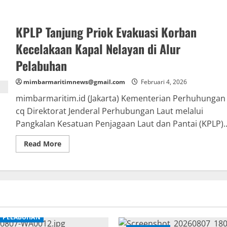
about
Bulan
K3
Nasional
KPLP Tanjung Priok Evakuasi Korban
Tahun
2026
:
Kecelakaan Kapal Nelayan di Alur
IPC
TPK
Pelabuhan
Dorong
Budaya
Keselamatan
mimbarmaritimnews@gmail.com
Februari 4, 2026
mimbarmaritim.id (Jakarta) Kementerian Perhuhungan
cq Direktorat Jenderal Perhubungan Laut melalui
Pangkalan Kesatuan Penjagaan Laut dan Pantai (KPLP)..
Read
Read More
more
about
KPLP
Tanjung
Priok
Evakuasi
Korban
Kecelakaan
Kapal
Nelayan
PELABUHAN
di