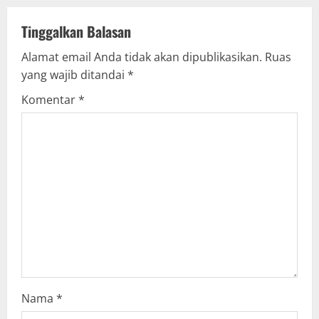
v
Tinggalkan Balasan
i
Alamat email Anda tidak akan dipublikasikan.
Ruas
g
yang wajib ditandai
*
Komentar
*
a
t
i
o
n
Nama
*