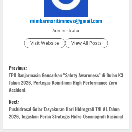
mimbarmaritimnews@gmail.com
Administrator
Visit Website
View All Posts
P
Previous:
o
TPK Banjarmasin Gencarkan “Safety Awareness” di Bulan K3
Tahun 2026, Pertegas Komitmen High Performance Zero
s
Accident
t
Next:
Pushidrosal Gelar Tasyakuran Hari Hidrografi TNI AL Tahun
n
2026, Tegaskan Peran Strategis Hidro-Oseanografi Nasional
a