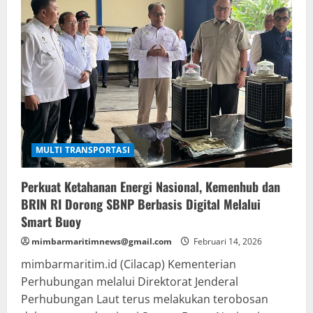
Bongkar
Muat
di
Awal
Tahun
2026
MULTI TRANSPORTASI
Perkuat Ketahanan Energi Nasional, Kemenhub dan
BRIN RI Dorong SBNP Berbasis Digital Melalui
Smart Buoy
mimbarmaritimnews@gmail.com
Februari 14, 2026
mimbarmaritim.id (Cilacap) Kementerian
Perhubungan melalui Direktorat Jenderal
Perhubungan Laut terus melakukan terobosan