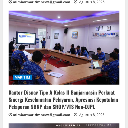
mimbarmaritimnews@gmail.com
Agustus 8, 2026
MARITIM
Kantor Disnav Tipe A Kelas II Banjarmasin Perkuat
Sinergi Keselamatan Pelayaran, Apresiasi Kepatuhan
Pelaporan SBNP dan SROP/VTS Non-DJPL
mimbarmaritimnews@gmail.com
Agustus 8, 2026