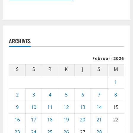
ARCHIVES
Februari 2026
S
S
R
K
J
S
M
1
2
3
4
5
6
7
8
9
10
11
12
13
14
15
16
17
18
19
20
21
22
23
24
25
26
27
28