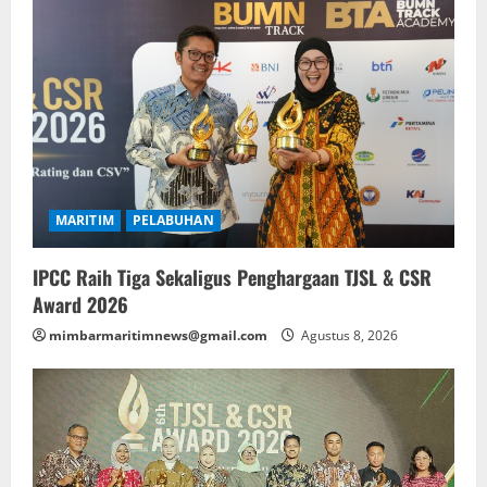
MARITIM
PELABUHAN
IPCC Raih Tiga Sekaligus Penghargaan TJSL & CSR
Award 2026
mimbarmaritimnews@gmail.com
Agustus 8, 2026