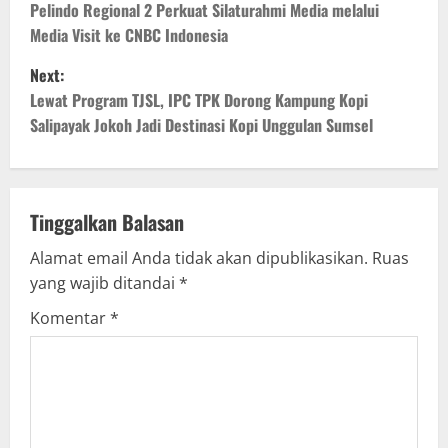
o
Pelindo Regional 2 Perkuat Silaturahmi Media melalui
Media Visit ke CNBC Indonesia
s
Next:
t
Lewat Program TJSL, IPC TPK Dorong Kampung Kopi
Salipayak Jokoh Jadi Destinasi Kopi Unggulan Sumsel
n
a
v
Tinggalkan Balasan
Alamat email Anda tidak akan dipublikasikan.
Ruas
i
yang wajib ditandai
*
g
Komentar
*
a
t
i