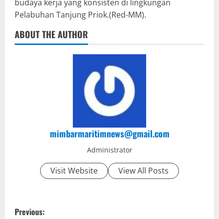
budaya kerja yang konsisten di lingkungan
Pelabuhan Tanjung Priok.(Red-MM).
ABOUT THE AUTHOR
mimbarmaritimnews@gmail.com
Administrator
Visit Website
View All Posts
P
Previous: