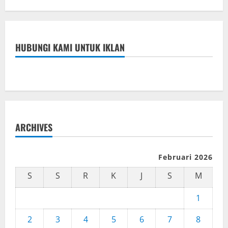
HUBUNGI KAMI UNTUK IKLAN
ARCHIVES
Februari 2026
S
S
R
K
J
S
M
1
2
3
4
5
6
7
8