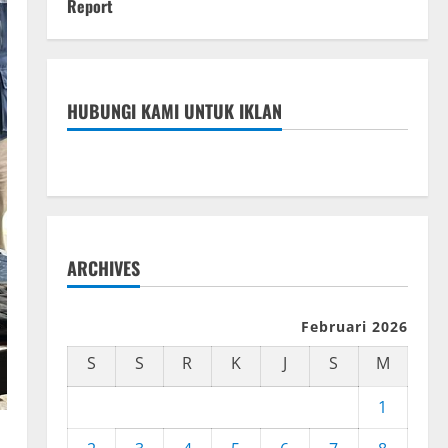
Report
HUBUNGI KAMI UNTUK IKLAN
ARCHIVES
Februari 2026
S
S
R
K
J
S
M
1