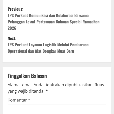
P
Previous:
o
TPS Perkuat Komunikasi dan Kolaborasi Bersama
Pelanggan Lewat Pertemuan Bulanan Spesial Ramadhan
s
2026
t
Next:
TPS Perkuat Layanan Logistik Melalui Pembaruan
n
Operasional dan Alat Bongkar Muat Baru
a
v
Tinggalkan Balasan
i
Alamat email Anda tidak akan dipublikasikan.
Ruas
g
yang wajib ditandai
*
Komentar
*
a
t