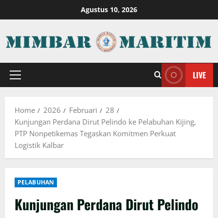
Skip
Agustus 10, 2026
to
content
LIVE
Primary
Menu
Home
2026
Februari
28
Kunjungan Perdana Dirut Pelindo ke Pelabuhan Kijing,
PTP Nonpetikemas Tegaskan Komitmen Perkuat
Logistik Kalbar
PELABUHAN
Kunjungan Perdana Dirut Pelindo