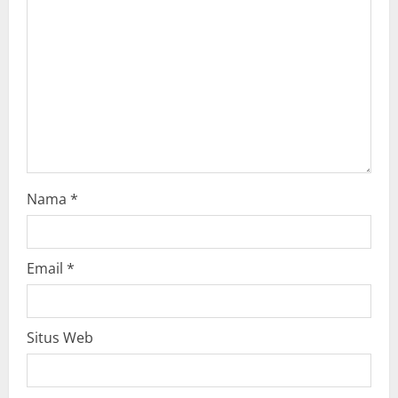
i
o
n
Nama
*
Email
*
Situs Web