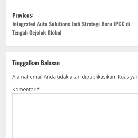
P
Previous:
Integrated Auto Solutions Jadi Strategi Baru IPCC di
o
Tengah Gejolak Global
s
t
n
Tinggalkan Balasan
a
Alamat email Anda tidak akan dipublikasikan.
Ruas yan
v
Komentar
*
i
g
a
t