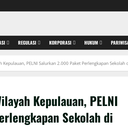
ASI
REGULASI
KORPORASI
HUKUM
PARIWIS
h Kepulauan, PELNI Salurkan 2.000 Paket Perlengkapan Sekolah 
ilayah Kepulauan, PELNI
erlengkapan Sekolah di