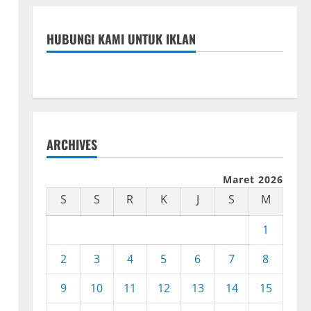
HUBUNGI KAMI UNTUK IKLAN
ARCHIVES
Maret 2026
S
S
R
K
J
S
M
1
2
3
4
5
6
7
8
9
10
11
12
13
14
15