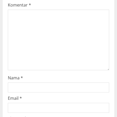
Komentar
*
a
t
i
o
n
Nama
*
Email
*