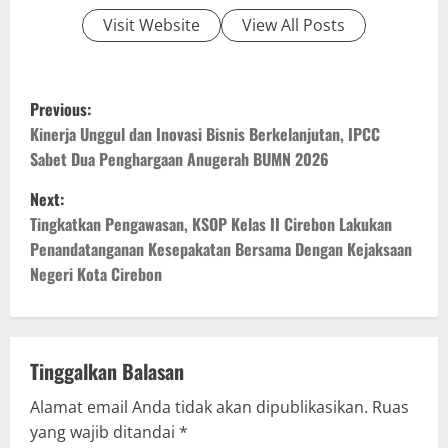
Visit Website
View All Posts
P
Previous:
o
Kinerja Unggul dan Inovasi Bisnis Berkelanjutan, IPCC
Sabet Dua Penghargaan Anugerah BUMN 2026
s
Next:
t
Tingkatkan Pengawasan, KSOP Kelas II Cirebon Lakukan
Penandatanganan Kesepakatan Bersama Dengan Kejaksaan
n
Negeri Kota Cirebon
a
v
Tinggalkan Balasan
i
Alamat email Anda tidak akan dipublikasikan.
Ruas
g
yang wajib ditandai
*