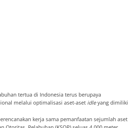
buhan tertua di Indonesia terus berupaya
ional melalui optimalisasi aset-aset
idle
yang dimiliki
merencanakan kerja sama pemanfaatan sejumlah aset
an Otoritas Pelabuhan (KSOP) seluas 4.000 meter