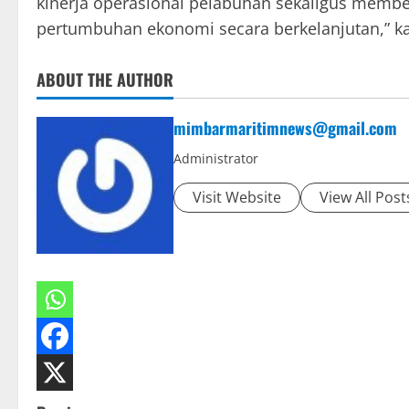
kinerja operasional pelabuhan sekaligus membe
pertumbuhan ekonomi secara berkelanjutan,” k
ABOUT THE AUTHOR
mimbarmaritimnews@gmail.com
Administrator
Visit Website
View All Post