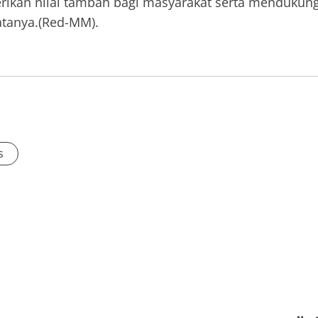
rikan nilai tambah bagi masyarakat serta mendukun
atanya.(Red-MM).
s