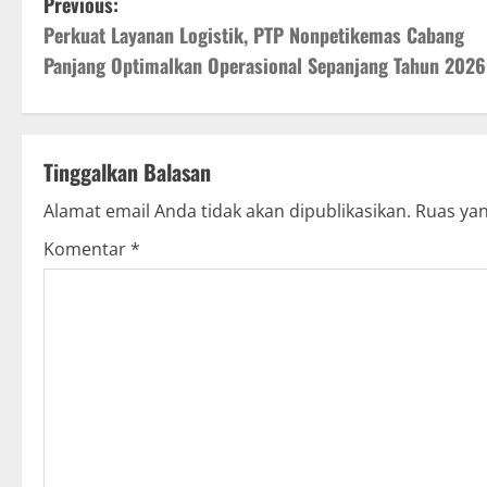
P
Previous:
Perkuat Layanan Logistik, PTP Nonpetikemas Cabang
o
Panjang Optimalkan Operasional Sepanjang Tahun 2026
s
t
Tinggalkan Balasan
n
Alamat email Anda tidak akan dipublikasikan.
Ruas yan
a
Komentar
*
v
i
g
a
t