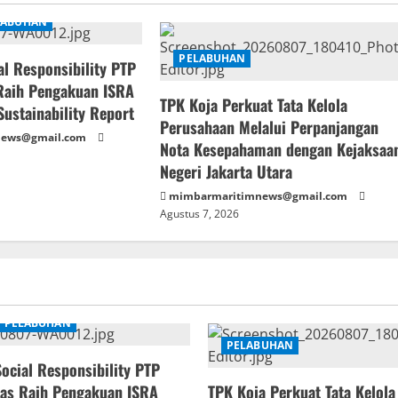
LABUHAN
PELABUHAN
l Responsibility PTP
Raih Pengakuan ISRA
TPK Koja Perkuat Tata Kelola
ustainability Report
Perusahaan Melalui Perpanjangan
news@gmail.com
Nota Kesepahaman dengan Kejaksaa
Negeri Jakarta Utara
mimbarmaritimnews@gmail.com
Agustus 7, 2026
PELABUHAN
PELABUHAN
cial Responsibility PTP
as Raih Pengakuan ISRA
TPK Koja Perkuat Tata Kelol