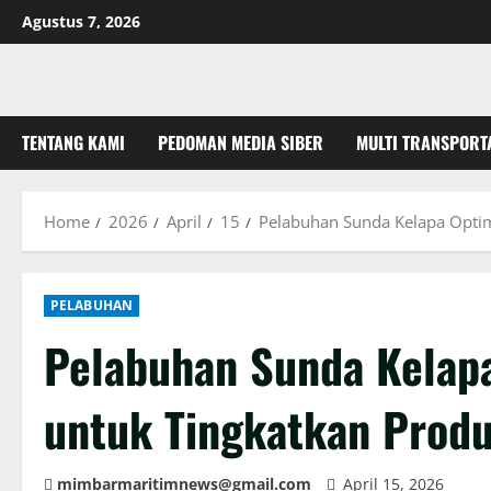
Skip
Agustus 7, 2026
to
content
TENTANG KAMI
PEDOMAN MEDIA SIBER
MULTI TRANSPORT
Home
2026
April
15
Pelabuhan Sunda Kelapa Optima
PELABUHAN
Pelabuhan Sunda Kelapa
untuk Tingkatkan Produ
mimbarmaritimnews@gmail.com
April 15, 2026