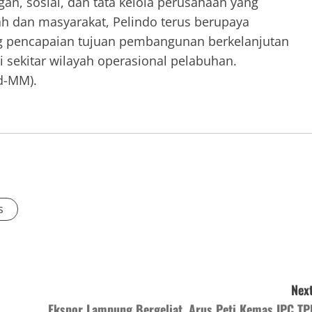
gan, sosial, dan tata kelola perusahaan yang
ah dan masyarakat, Pelindo terus berupaya
 pencapaian tujuan pembangunan berkelanjutan
i sekitar wilayah operasional pelabuhan.
d-MM).
s
Next
Ekspor Lampung Bergeliat, Arus Peti Kemas IPC TP