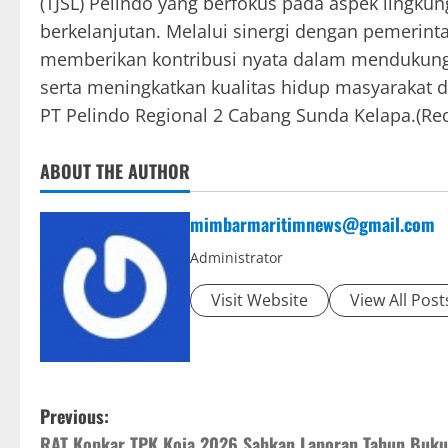
(TJSL) Pelindo yang berfokus pada aspek lingkun
berkelanjutan. Melalui sinergi dengan pemerint
memberikan kontribusi nyata dalam mendukung
serta meningkatkan kualitas hidup masyarakat d
PT Pelindo Regional 2 Cabang Sunda Kelapa.(Re
ABOUT THE AUTHOR
mimbarmaritimnews@gmail.com
Administrator
Visit Website
View All Post
P
Previous:
RAT Kopkar TPK Koja 2026 Sahkan Laporan Tahun Buku