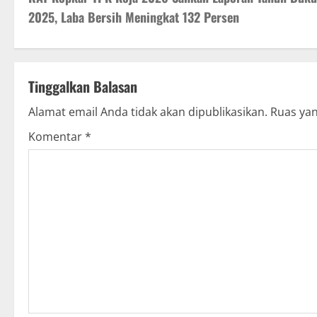
o
2025, Laba Bersih Meningkat 132 Persen
s
t
Tinggalkan Balasan
n
Alamat email Anda tidak akan dipublikasikan.
Ruas yan
a
Komentar
*
v
i
g
a
t
i