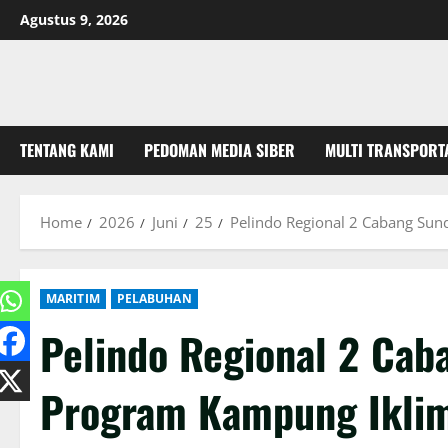
Skip
Agustus 9, 2026
to
content
TENTANG KAMI
PEDOMAN MEDIA SIBER
MULTI TRANSPORT
Home
2026
Juni
25
Pelindo Regional 2 Cabang Sun
MARITIM
PELABUHAN
Pelindo Regional 2 Ca
Program Kampung Iklim