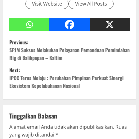
Visit Website
View All Posts
P
Previous:
o
SPJM Sukses Melakukan Pelayanan Pemanduan Pemindahan
Rig di Balikpapan – Kaltim
s
Next:
t
IPCC Terus Melaju : Perubahan Pimpinan Perkuat Sinergi
Ekosistem Kepelabuhanan Nasional
n
a
v
Tinggalkan Balasan
Alamat email Anda tidak akan dipublikasikan.
Ruas
i
yang wajib ditandai
*