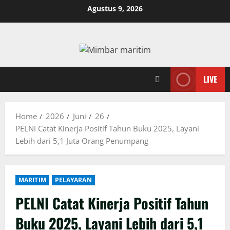
Skip
Agustus 9, 2026
to
content
LIVE
Home
2026
Juni
26
PELNI Catat Kinerja Positif Tahun Buku 2025, Layani
Lebih dari 5,1 Juta Orang Penumpang
MARITIM
PELAYARAN
PELNI Catat Kinerja Positif Tahun
Buku 2025, Layani Lebih dari 5,1