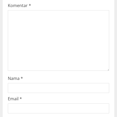
g
Komentar
*
a
t
i
o
n
Nama
*
Email
*