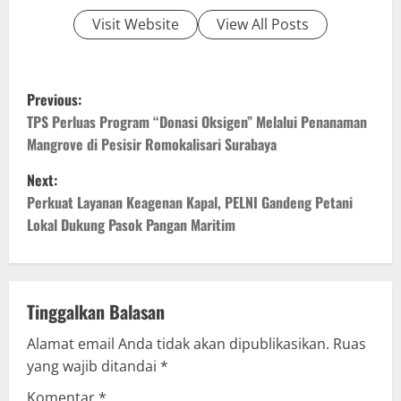
Visit Website
View All Posts
P
Previous:
o
TPS Perluas Program “Donasi Oksigen” Melalui Penanaman
Mangrove di Pesisir Romokalisari Surabaya
s
Next:
t
Perkuat Layanan Keagenan Kapal, PELNI Gandeng Petani
Lokal Dukung Pasok Pangan Maritim
n
a
v
Tinggalkan Balasan
Alamat email Anda tidak akan dipublikasikan.
Ruas
i
yang wajib ditandai
*
g
Komentar
*