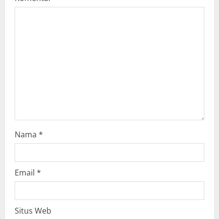
a
t
i
o
n
Nama
*
Email
*
Situs Web