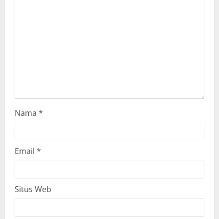
t
i
o
n
Nama
*
Email
*
Situs Web