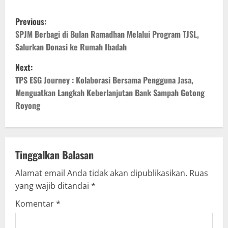
P
Previous:
o
SPJM Berbagi di Bulan Ramadhan Melalui Program TJSL,
Salurkan Donasi ke Rumah Ibadah
s
Next:
t
TPS ESG Journey : Kolaborasi Bersama Pengguna Jasa,
Menguatkan Langkah Keberlanjutan Bank Sampah Gotong
n
Royong
a
v
Tinggalkan Balasan
i
Alamat email Anda tidak akan dipublikasikan.
Ruas
g
yang wajib ditandai
*
Komentar
*
a