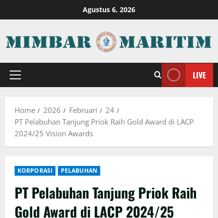
Skip
Agustus 6, 2026
to
content
LIVE
Primary
Menu
Home
2026
Februari
24
PT Pelabuhan Tanjung Priok Raih Gold Award di LACP
2024/25 Vision Awards
KORPORASI
PELABUHAN
PT Pelabuhan Tanjung Priok Raih
Gold Award di LACP 2024/25