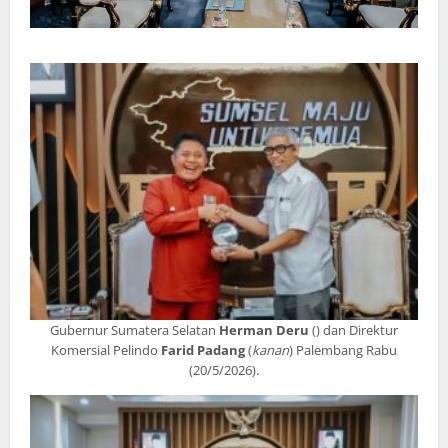
Gubernur Sumatera Selatan
Herman Deru
() dan Direktur
Komersial Pelindo
Farid
Padang
(
kanan
) Palembang Rabu
(20/5/2026).