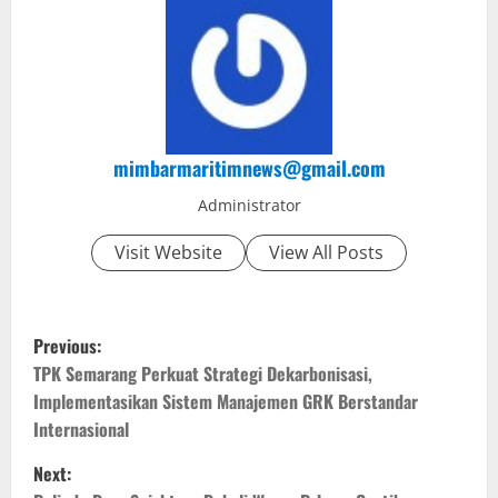
mimbarmaritimnews@gmail.com
Administrator
Visit Website
View All Posts
P
Previous:
o
TPK Semarang Perkuat Strategi Dekarbonisasi,
Implementasikan Sistem Manajemen GRK Berstandar
s
Internasional
t
Next: