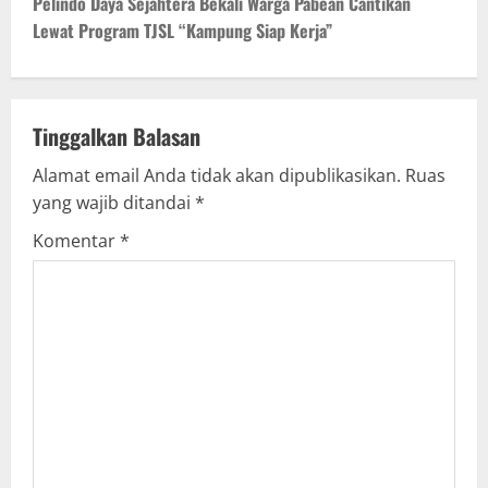
Pelindo Daya Sejahtera Bekali Warga Pabean Cantikan
n
Lewat Program TJSL “Kampung Siap Kerja”
a
v
Tinggalkan Balasan
i
Alamat email Anda tidak akan dipublikasikan.
Ruas
g
yang wajib ditandai
*
Komentar
*
a
t
i
o
n