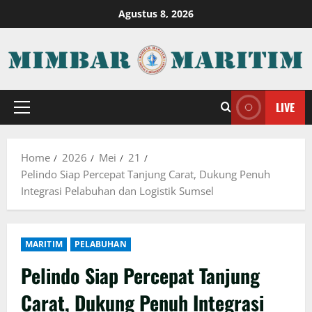
Skip
Agustus 8, 2026
to
content
LIVE
Primary
Menu
Home
2026
Mei
21
Pelindo Siap Percepat Tanjung Carat, Dukung Penuh
Integrasi Pelabuhan dan Logistik Sumsel
MARITIM
PELABUHAN
Pelindo Siap Percepat Tanjung
Carat, Dukung Penuh Integrasi