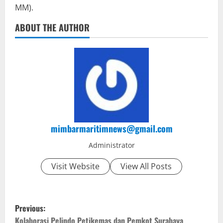
MM).
ABOUT THE AUTHOR
mimbarmaritimnews@gmail.com
Administrator
Visit Website
View All Posts
P
Previous:
Kolaborasi Pelindo Petikemas dan Pemkot Surabaya