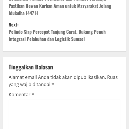
o
Pastikan Hewan Kurban Aman untuk Masyarakat Jelang
s
Iduladha 1447 H
t
Next:
Pelindo Siap Percepat Tanjung Carat, Dukung Penuh
n
Integrasi Pelabuhan dan Logistik Sumsel
a
v
Tinggalkan Balasan
i
Alamat email Anda tidak akan dipublikasikan.
Ruas
g
yang wajib ditandai
*
Komentar
*
a
t
i